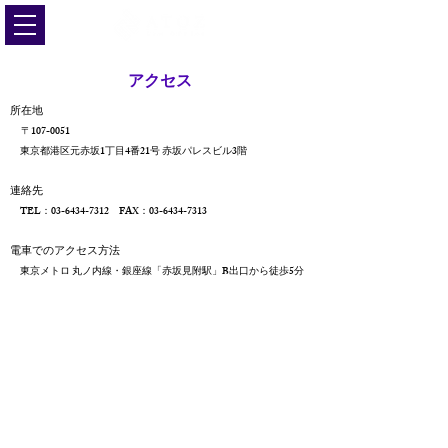
​​アクセス
所在地
〒107-0051
東京都港区元赤坂1丁目4番21号 赤坂パレスビル3階
連絡先
TEL：03-6434-7312 FAX：03-6434-7313
電車でのアクセス方法
東京メトロ 丸ノ内線・銀座線「赤坂見附駅」B出口から徒歩5分