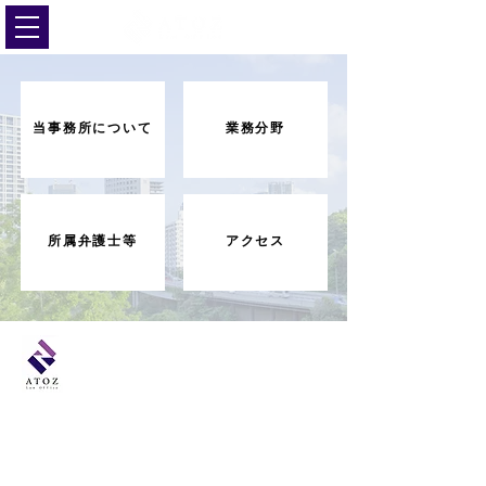
当事務所について
業務分野
所属弁護士等
アクセス
​ATOZ法律事務所
〒107-0051 ​
東京都港区元赤坂1丁目4番21号 赤坂パレスビル3階
TEL：03-6434-7312（代表）
FAX：03-6434-7313
© ATOZ法律事務所 ／ ATOZ Law Office